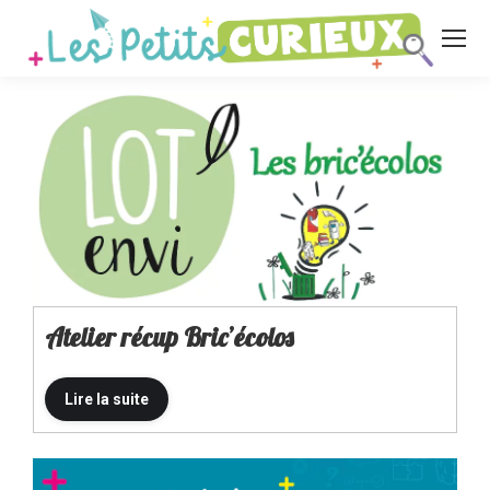
Atelier récup Bric’écolos