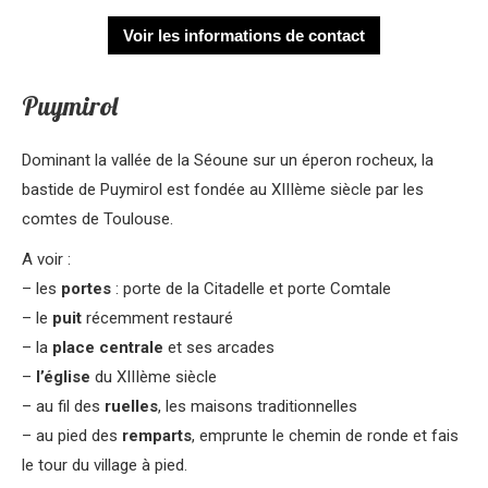
Voir les informations de contact
Puymirol
Dominant la vallée de la Séoune sur un éperon rocheux, la
bastide de Puymirol est fondée au XIIIème siècle par les
comtes de Toulouse.
A voir :
– les
portes
: porte de la Citadelle et porte Comtale
– le
puit
récemment restauré
– la
place centrale
et ses arcades
–
l’église
du XIIIème siècle
– au fil des
ruelles
, les maisons traditionnelles
– au pied des
remparts
, emprunte le chemin de ronde et fais
le tour du village à pied.