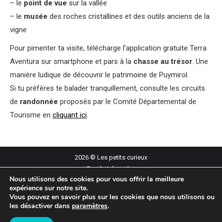
– le
point de vue
sur la vallée
– le
musée
des roches cristallines et des outils anciens de la
vigne
Pour pimenter ta visite, télécharge l’application gratuite Terra
Aventura sur smartphone et pars à la
chasse au trésor
. Une
manière ludique de découvrir le patrimoine de Puymirol.
Si tu préfères te balader tranquillement, consulte les circuits
de
randonnée
proposés par le Comité Départemental de
Tourisme en
cliquant ici
.
2026 © Les petits curieux
Rando Légendes
Nous utilisons des cookies pour vous offrir la meilleure
Lucien Péraire
expérience sur notre site.
Qui sommes-nous ?
Vous pouvez en savoir plus sur les cookies que nous utilisons ou
Politique de confidentialité
les désactiver dans
paramètres
.
Mentions légales