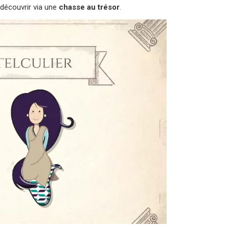
 découvrir via une
chasse au trésor
.