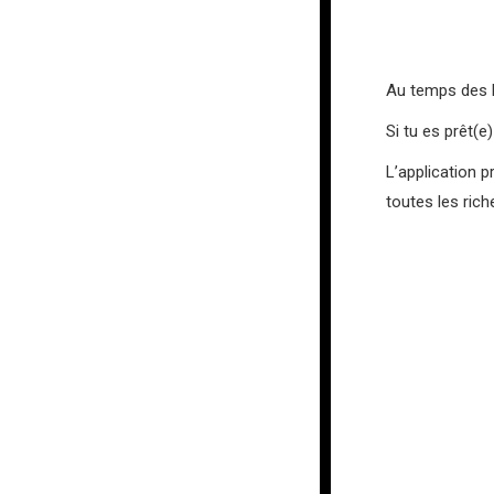
Au temps des R
Si tu es prêt(
L’application 
toutes les ric