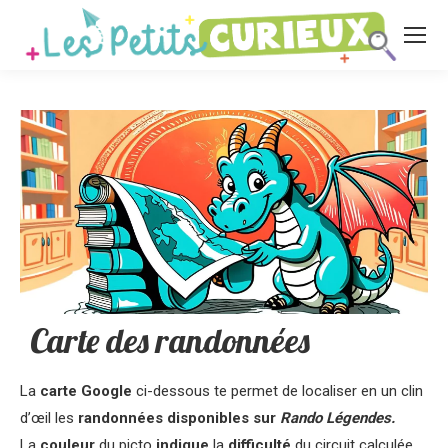
Carte des randonnées
La
carte
Google
ci-dessous te permet de localiser en un clin
d’œil les
randonnées disponibles sur
Rando Légendes.
La
couleur
du picto
indique
la
difficulté
du circuit calculée