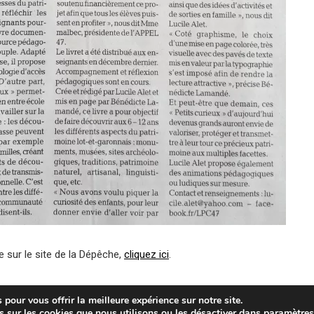
cle sur le site de la Dépêche,
cliquez ici
.
pour vous offrir la meilleure expérience sur notre site.
Rando Légendes
Lucien Péraire
Qui sommes
ts curieux
s sur les cookies que nous utilisons ou les désactiver dans
paramètre