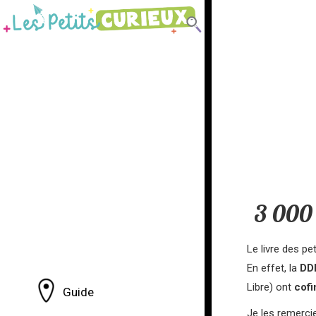
3 000 
Le livre des pe
En effet, la
DD
Libre) ont
cofi
Guide
Je les remerci