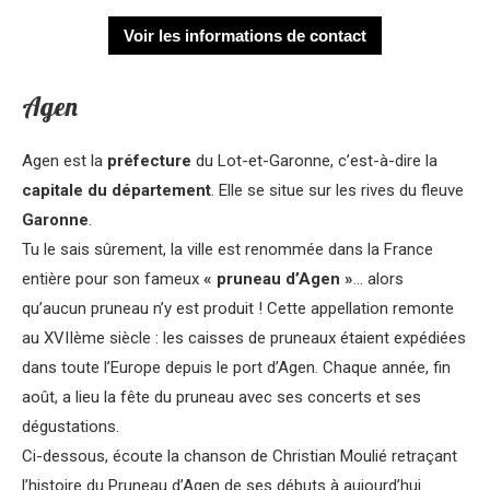
Voir les informations de contact
Agen
Lecteur
Agen est la
préfecture
du Lot-et-Garonne, c’est-à-dire la
audio
capitale du département
. Elle se situe sur les rives du fleuve
Garonne
.
Tu le sais sûrement, la ville est renommée dans la France
entière pour son fameux
« pruneau d’Agen »
… alors
qu’aucun pruneau n’y est produit ! Cette appellation remonte
au XVIIème siècle : les caisses de pruneaux étaient expédiées
dans toute l’Europe depuis le port d’Agen. Chaque année, fin
août, a lieu la fête du pruneau avec ses concerts et ses
dégustations.
Ci-dessous, écoute la chanson de Christian Moulié retraçant
l’histoire du Pruneau d’Agen de ses débuts à aujourd’hui.